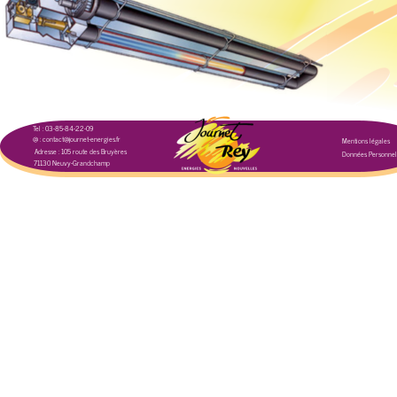
Tel : 03-85-84-22-09
@ : contact@journet-energies.fr
Mentions légales
Adresse : 105 route des Bruyères
Données Personnel
71130 Neuvy-Grandchamp