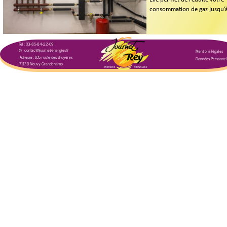
consommation de gaz jusqu’à
Tel : 03-85-84-22-09
@ : contact@journet-energies.fr
Mentions légales
Adresse : 105 route des Bruyères
Données Personnel
71130 Neuvy-Grandchamp