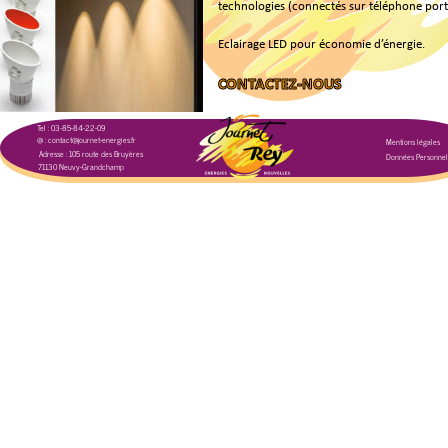
technologies (connectés sur téléphone port
Eclairage LED pour économie d’énergie.
CONTACTEZ-NOUS
Tel : 03-85-84-22-09
@ : contact@journet-energies.fr
Mentions légales
Adresse : 105 route des Bruyères
Données Personnel
71130 Neuvy-Grandchamp