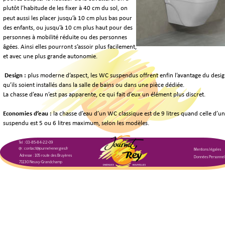
plutôt l’habitude de les fixer à 40 cm du sol, on 
peut aussi les placer jusqu’à 10 cm plus bas pour 
des enfants, ou jusqu’à 10 cm plus haut pour des 
personnes à mobilité réduite ou des personnes 
âgées. Ainsi elles pourront s’assoir plus facilement, 
et avec une plus grande autonomie.
 Design : 
plus moderne d’aspect, les WC suspendus offrent enfin l’avantage du desig
qu’ils soient installés dans la salle de bains ou dans une pièce dédiée. 
La chasse d’eau n’est pas apparente, ce qui fait d’eux un élément plus discret.
Economies d’eau : 
la chasse d’eau d’un WC classique est de 9 litres quand celle d’u
suspendu est 5 ou 6 litres maximum, selon les modèles.
Tel : 03-85-84-22-09
@ : contact@journet-energies.fr
Mentions légales
Adresse : 105 route des Bruyères
Données Personnel
71130 Neuvy-Grandchamp