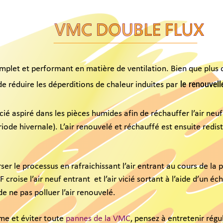
et et performant en matière de ventilation. Bien que plus oné
le renouvelleme
éduire les déperditions de chaleur induites par
é aspiré dans les pièces humides afin de réchauffer l’air neuf pr
e hivernale). L’air renouvelé et réchauffé est ensuite redistrib
 processus en rafraichissant l’air entrant au cours de la pério
se l’air neuf entrant  et l’air vicié sortant à l’aide d’un écha
 pas polluer l’air renouvelé. 
t éviter toute 
pannes de la VMC
, pensez à entretenir régulièr