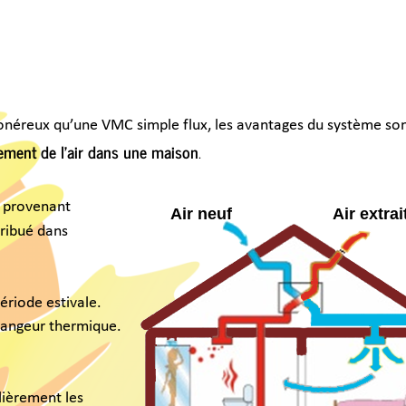
reux qu’une VMC simple flux, les avantages du système sont 
nt de l’air dans une maison
.
ovenant 
Air neuf
Air extrait
ué dans 
de estivale. 
ngeur thermique.
ement les 